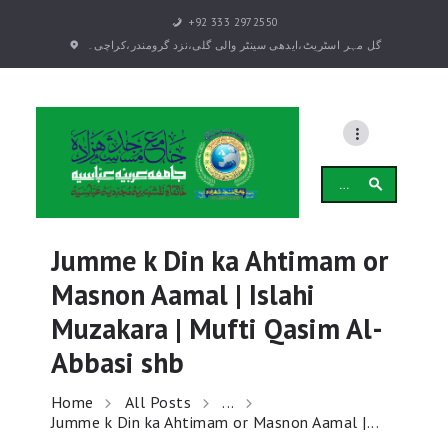
+92 333 2972550
گل مہر اسٹریٹ،ایدھی سینٹر والی گلی،نزد گرومندر،کراچی۔
بیانات
دروس
Search
علمی دروس
for:
دروس و بیانات رمضان
دورہ تفسیر قرآن کریم
Jumme k Din ka Ahtimam or
عوامی تربیتی
Masnon Aamal | Islahi
(بزم طلبہ (تقاریر
Muzakara | Mufti Qasim Al-
انجمن
Abbasi shb
سالانہ اختتامی تقریب
GALLERY
Home
All Posts
...
Jumme k Din ka Ahtimam or Masnon Aamal |...