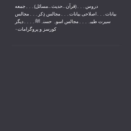
دروس۔۔۔(قرآن...حدیث...مسائل)۔۔۔جمعه
بیانات۔۔۔اصلاحی بیانات۔۔۔مجالس ذِکر۔۔۔مجالس
سیرت طیبہ۔۔۔مجالس اسوہ حسنہﷺ۔۔۔۔دیگر
کورسز و پروگرامات٠