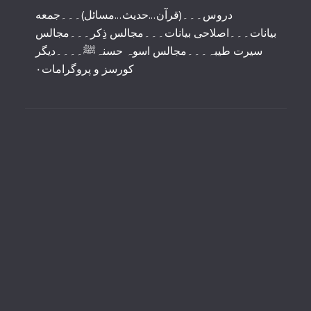
دروس۔۔۔(قرآن...حدیث...مسائل)۔۔۔جمعه
بیانات۔۔۔اصلاحی بیانات۔۔۔مجالس ذِکر۔۔۔مجالس
سیرت طیبہ۔۔۔مجالس اسوہ حسنہﷺ۔۔۔۔دیگر
کورسز و پروگرامات٠