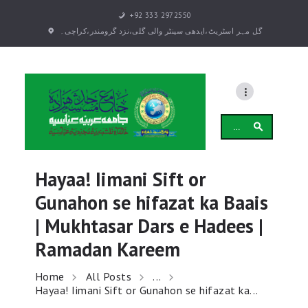
+92 333 2972550
گل مہر اسٹریٹ،ایدھی سینٹر والی گلی،نزد گرومندر،کراچی۔
بیانات
دروس
Search
علمی دروس
for:
دروس و بیانات رمضان
دورہ تفسیر قرآن کریم
Hayaa! Iimani Sift or
عوامی تربیتی
Gunahon se hifazat ka Baais
(بزم طلبہ (تقاریر
| Mukhtasar Dars e Hadees |
انجمن
Ramadan Kareem
سالانہ اختتامی تقریب
GALLERY
Home
All Posts
...
Hayaa! Iimani Sift or Gunahon se hifazat ka...