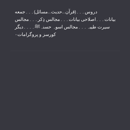
دروس۔۔۔(قرآن...حدیث...مسائل)۔۔۔جمعه
بیانات۔۔۔اصلاحی بیانات۔۔۔مجالس ذِکر۔۔۔مجالس
سیرت طیبہ۔۔۔مجالس اسوہ حسنہﷺ۔۔۔۔دیگر
کورسز و پروگرامات٠