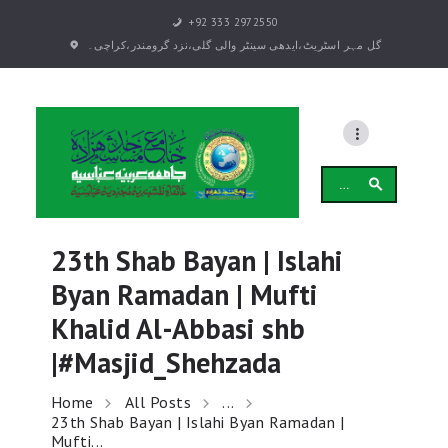
+92 333 2972550
گل مہر اسٹریٹ،ایدھی سینٹر والی گلی،نزد گرومندر،کراچی۔
بیانات
دروس
Search
علمی دروس
for:
دروس و بیانات رمضان
دورہ تفسیر قرآن کریم
23th Shab Bayan | Islahi
عوامی تربیتی
Byan Ramadan | Mufti
(بزم طلبہ (تقاریر
Khalid Al-Abbasi shb
انجمن
|#Masjid_Shehzada
سالانہ اختتامی تقریب
GALLERY
Home
All Posts
...
23th Shab Bayan | Islahi Byan Ramadan |
Mufti...